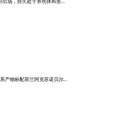
场，持久处于养伤休和形...
产物标配荷兰阿克苏诺贝尔...