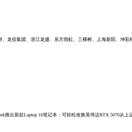
龙佰集团、浙江龙盛、东方雨虹、三棵树、上海新阳、坤彩科技、同
ork推出新款Laptop 16笔记本：可轻松改换英伟达RTX 507