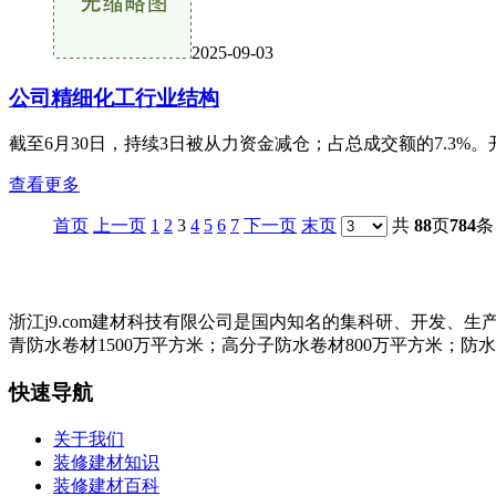
2025-09-03
公司精细化工行业结构
截至6月30日，持续3日被从力资金减仓；占总成交额的7.3%。
查看更多
首页
上一页
1
2
3
4
5
6
7
下一页
末页
共
88
页
784
条
浙江j9.com建材科技有限公司是国内知名的集科研、开发
青防水卷材1500万平方米；高分子防水卷材800万平方米；防
快速导航
关于我们
装修建材知识
装修建材百科