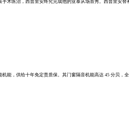
板手术医治，西普里安终究完成他的亚泰从场首秀。西普里安替补出
能，供给十年免定责质保。其门窗隔音机能高达 45 分贝，全系