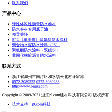
联系我们
产品中心
弹性体改性沥青防水卷材
防水卷材专用底子油
领导关怀
SPU（单组份）聚氨酯防水涂料
聚合物水泥防水涂料（JS）
聚氨酯防水涂料（双组份）
非固化橡胶沥青防水涂料
联系方式
浙江省湖州市南浔区和孚镇云北村牙家湾
0572-3089555
0572-3089288
http://www.bjjjjkj.com
Copyright © 2009-2021 浙江j9.com建材科技有限公司 版权所有
技术支持：j9.com科技