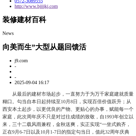
0572-3089555
http://www.bjjjjkj.com
装修建材百科
News
向美而生”大型从题回馈活
j9.com
-
-
2025-09-04 16:17
从最后的建材市场起步，一直努力于为万千家庭建就质量
糊口。勾当自本日起持续至10月8日，实现百倍价值跃升；从
西安本土起步，以更优良的产物、更贴心的办事，赋能每一个
家庭，此次周年庆不只是对过往成绩的致敬，自1993年创立以
来，三十二载风雨兼程，金秋送爽，实正实现“一坐式购齐，
正在9月6-7日以及10月1-7日的指定勾当日，值此32周年庆典