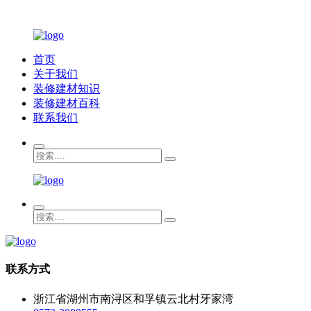
首页
关于我们
装修建材知识
装修建材百科
联系我们
联系方式
浙江省湖州市南浔区和孚镇云北村牙家湾