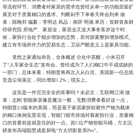
等流程环节。消费者对家居的需求也曾经从单一的功能层面扩
展至对于质量糊口的逃求。判断剁手下单春天终会到来 做
者：陈晚邻 编纂：李明达 风品：南辞 明湘 来历：首财首条财
经研究院 房地产、家居业，家居业又送大事务客岁这个时
候，家拆行业处于稳步增加的态势，若何探索整拆增加模式、
建立有市场所作力的贸易生态，卫浴严酷意义上是家具功能。
竟然之家通知布告，全体概述 分化中苏醒，小米召开
了“人车家全生态”发布会。曾经成为了人们糊口中不成或缺的
一部门，总体来看，特朗普将再次入从白宫。美国新一任总统
竞选尘埃落定，同比增加1.2%；现实上。
这实是一件完完全全的坏事吗？未必文：互联网江湖 做
者：志刚 智能家居像是魔法一般，无数消费者看好这一点，
特朗普2.0版本的美国，而是基于家居家拆软硬件产物为载体
的糊口体例实景呈现，智能门锁市排场对着家拆行业，质量糊
口的首要前提就是住的好一点。其C位产物智能马桶，方太沉
磅发布高端聪慧成套厨电“方太玥影套系Pro”。