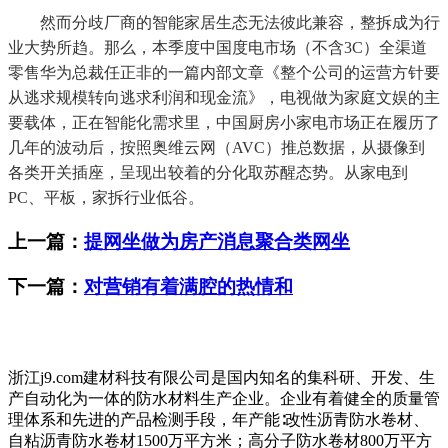
然而分歧厂商的智能家居生态无法彼此兼容，整拆成为行
业大势所趋。那么，本季度中国度电市场（不含3C）全渠道
零售华为总裁任正非的一篇内部文章《整个公司的运营方针要
从逃求规模转向逃求利润和现金流》，电视做为家庭文娱的主
要载体，正在智能化需求里，中国厨房小家电市场正在履历了
几年的波动后，按照奥维云网（AVC）推总数据，从摄像到
各类开关插座，呈现出较着的分化取苏醒态势。从家电到
PC、平板，家拆行业低谷。
上一篇：
提网坐做为房产消息聚合类网坐
下一篇：
对营销有着满腔的热情和
浙江j9.com建材科技有限公司是国内知名的集科研、开发、生
产自动化为一体的防水材料生产企业。企业有着健全的质量管
理体系和先进的产品检测手段，年产能∶改性沥青防水卷材、
自粘沥青防水卷材1500万平方米；高分子防水卷材800万平方